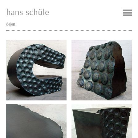
hans schüle
de
|
en